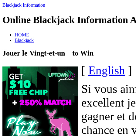
Blackjack Information
Online Blackjack Information A
HOME
Blackjack
Jouer le Vingt-et-un – to Win
[
English
]
Si vous aim
excellent je
gagner et d
chance en v