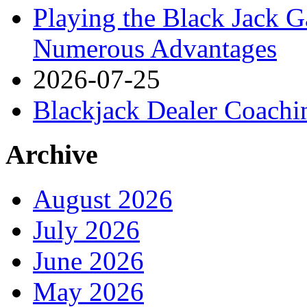
Playing the Black Jack G
Numerous Advantages
2026-07-25
Blackjack Dealer Coachi
Archive
August 2026
July 2026
June 2026
May 2026