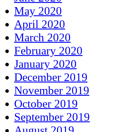
May 2020
April 2020
March 2020
February 2020
January 2020
December 2019
November 2019
October 2019
September 2019
August 2019