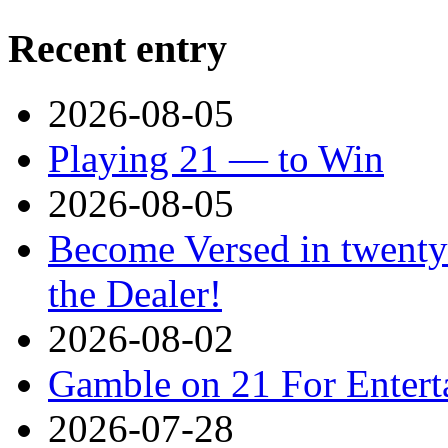
Recent entry
2026-08-05
Playing 21 — to Win
2026-08-05
Become Versed in twenty
the Dealer!
2026-08-02
Gamble on 21 For Enter
2026-07-28