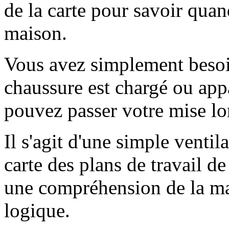
de la carte pour savoir qua
maison.
Vous avez simplement besoin
chaussure est chargé ou appa
pouvez passer votre mise lor
Il s'agit d'une simple ventil
carte des plans de travail 
une compréhension de la ma
logique.