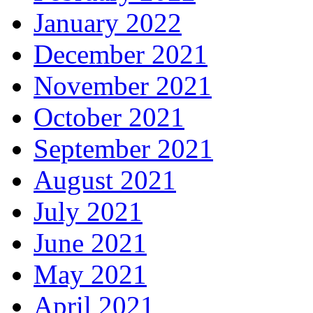
January 2022
December 2021
November 2021
October 2021
September 2021
August 2021
July 2021
June 2021
May 2021
April 2021