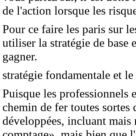
de l'action lorsque les risqu
Pour ce faire les paris sur 
utiliser la stratégie de base
gagner.
stratégie fondamentale et l
Puisque les professionnels et
chemin de fer toutes sortes 
développées, incluant mais 
comptage», mais bien que l