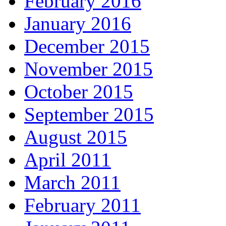
February 2016
January 2016
December 2015
November 2015
October 2015
September 2015
August 2015
April 2011
March 2011
February 2011