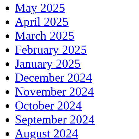
May 2025
April 2025
March 2025
February 2025
January 2025
December 2024
November 2024
October 2024
September 2024
August 2024