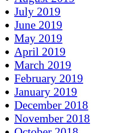
July 2019
June 2019
May 2019
April 2019
March 2019
February 2019
January 2019
December 2018
November 2018
October 2018