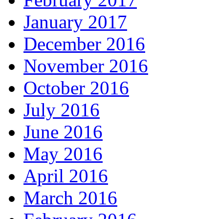
January 2017
December 2016
November 2016
October 2016
July 2016
June 2016
May 2016
April 2016
March 2016